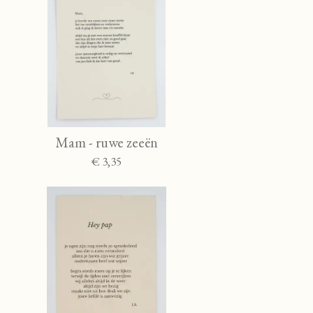
Mam - ruwe zeeën
€ 3,35