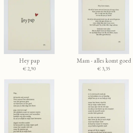
Hey pap
Mam - alles komt goed
€ 2,90
€ 3,35