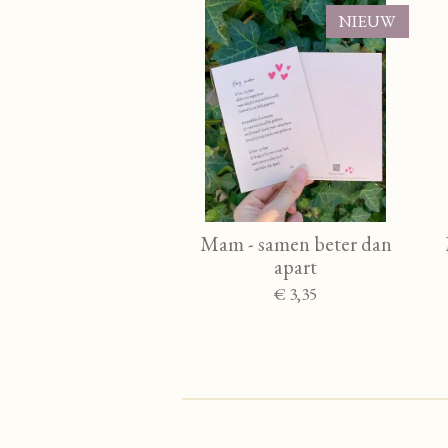
NIEUW
Mam - samen beter dan
apart
€ 3,35