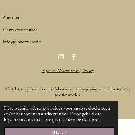
Contact
Contactformulier
info@fijnverwoord.nl
I
F
n
a
s
c
Algemene Voorwaarden
|
Privacy
t
e
a
b
g
o
Alle teksten zijn auteursrechtelijk beschermd en mogen niet zonder toestemming
r
o
gebruikt worden.
a
k
m
Deze website gebruikt cookies voor analyse-doeleinden
© 2026 Fijn verwoord
en/of het tonen van advertenties. Door gebruik te
blijven maken van de site gaat u hiermee akkoord.
Akkoord