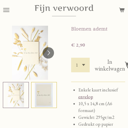
Ga
direct
naar
de
Bloemen ademt
hoofdinhoud
€ 2,90
In
winkelwagen
Enkele kaart inclusief
envelop
10,5 x 14,8 cm (A6
formaat)
Gewicht: 295gr/m2
Gedrukt op papier