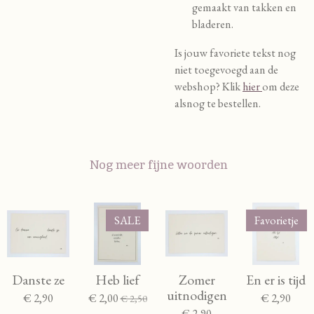
gemaakt van takken en
bladeren.
Is jouw favoriete tekst nog
niet toegevoegd aan de
webshop? Klik
hier
om deze
alsnog te bestellen.
Nog meer fijne woorden
SALE
Favorietje
Danste ze
Heb lief
Zomer
En er is tijd
uitnodigen
€ 2,90
€ 2,00
€ 2,90
€ 2,50
€ 2,90